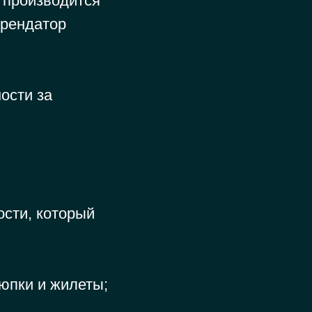
а производится
Арендатор
ости за
ости, который
юпки и жилеты;