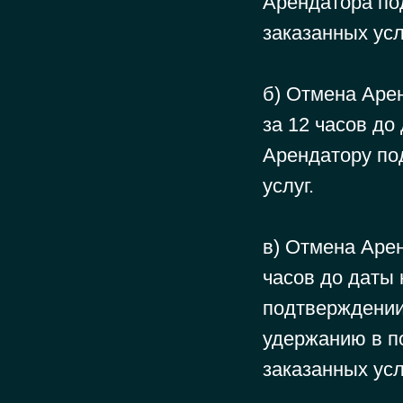
Арендатора по
заказанных усл
б) Отмена Аре
за 12 часов до
Арендатору по
услуг.
в) Отмена Аре
часов до даты 
подтверждении
удержанию в п
заказанных усл