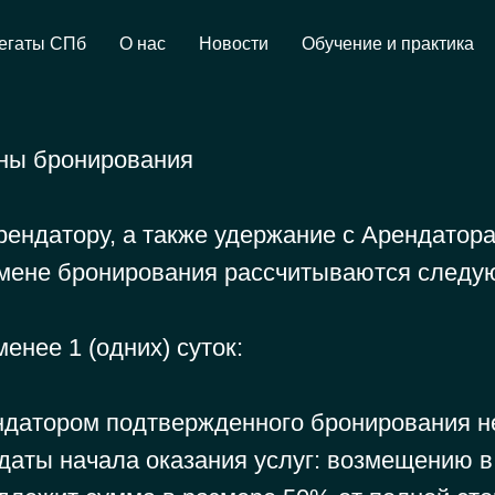
егаты СПб
О нас
Новости
Обучение и практика
ны бронирования
ендатору, а также удержание с Арендатор
тмене бронирования рассчитываются следу
менее 1 (одних) суток:
ндатором подтвержденного бронирования не
 даты начала оказания услуг: возмещению в