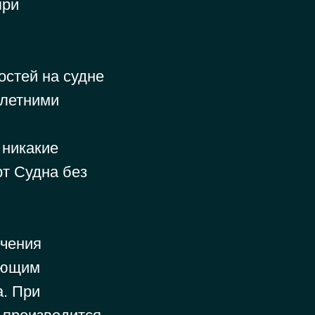
при
остей на судне
олетними
 никакие
рт Судна без
чения
вующим
а. При