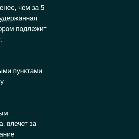
нее, чем за 5
 удержанная
ором подлежит
.
ыми пунктами
зу
ным
, влечет за
ание