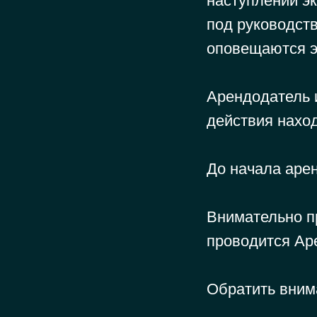
наступлении эк
под руководст
оповещаются э
Арендодатель и
действия наход
До начала арен
Внимательно п
проводится Ар
Обратить вним