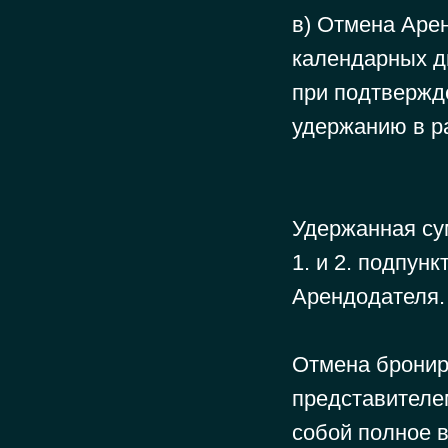
в) Отмена Аре
календарных дн
при подтвержд
удержанию в ра
Удержанная су
1. и 2. подпун
Арендодателя.
Отмена бронир
представителем
собой полное 