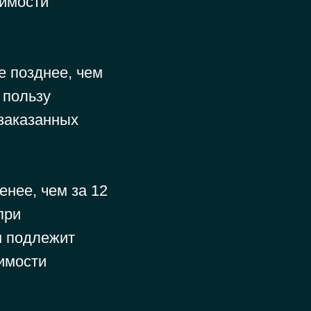
оимости
 позднее, чем
 пользу
заказанных
нее, чем за 12
при
м подлежит
имости