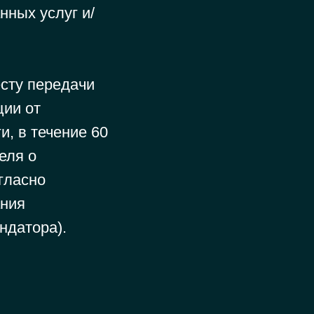
нных услуг и/
есту передачи
ции от
, в течение 60
еля о
гласно
ания
ндатора).