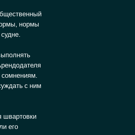
 общественный
нормы, нормы
 судне.
выполнять
Арендодателя
я сомнениям.
суждать с ним
я швартовки
ли его