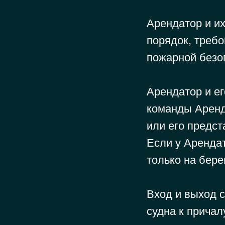
Арендатор и и
порядок, треб
пожарной безо
Арендатор и е
команды Аренд
или его предс
Если у Арендат
только на берег
Вход и выход 
судна к прича