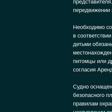
представителя
передвижении 
Необходимо со
в соответстви
детьми обязан
местонахожден
питомцы или д
согласия Арен
Судно оснащен
безопасного п
правилам охра